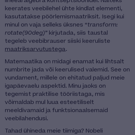
lineearalgebra kontseptsioonidel. Näiteks
keerates veebilehel ühte kindlat elementi,
kasutatakse pöörlemismaatriksit. Isegi kui
minul on vaja selleks üksnes
“transform:
rotate(90deg)”
kirjutada, siis taustal
tegeleb veebibrauser siiski keeruliste
maatriksarvutustega
.
Matemaatika on midagi enamat kui lihtsalt
numbrite jada või keerulised valemid. See on
vundament, millele on ehitatud paljud meie
igapäevaelu aspektid. Minu jaoks on
tegemist praktilise tööriistaga, mis
võimaldab mul luua esteetiliselt
meeldivamaid ja funktsionaalsemaid
veebilahendusi.
Tahad ühineda meie tiimiga? Nobeli