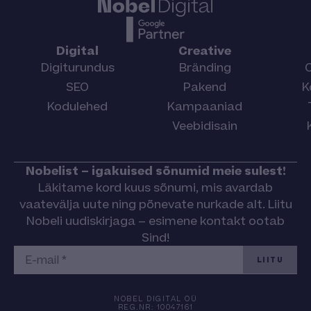
Digital
Creative
Digiturundus
Bränding
SEO
Pakend
K
Kodulehed
Kampaaniad
Veebidisain
Nobelist – igakuised sõnumid meie sulest!
Läkitame kord kuus sõnumi, mis avardab
vaatevälja uute ning põnevate nurkade alt. Liitu
Nobeli uudiskirjaga – esimene kontakt ootab
Sind!
LIITU
NOBEL DIGITAL OÜ
REG.NR: 10047161