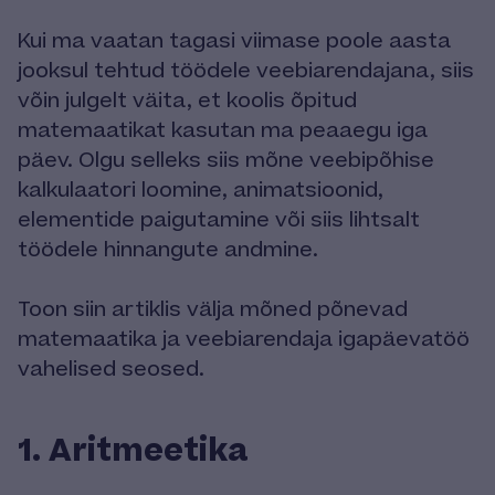
Kui ma vaatan tagasi viimase poole aasta
jooksul tehtud töödele veebiarendajana, siis
võin julgelt väita, et koolis õpitud
matemaatikat kasutan ma peaaegu iga
päev. Olgu selleks siis mõne veebipõhise
kalkulaatori loomine, animatsioonid,
elementide paigutamine või siis lihtsalt
töödele hinnangute andmine.
Toon siin artiklis välja mõned põnevad
matemaatika ja veebiarendaja igapäevatöö
vahelised seosed.
1. Aritmeetika