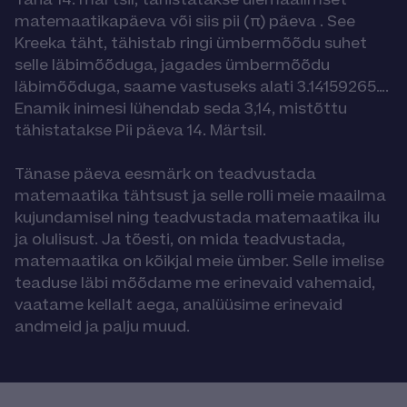
matemaatikapäeva või siis pii (π) päeva . See
Kreeka täht, tähistab ringi ümbermõõdu suhet
selle läbimõõduga, jagades ümbermõõdu
läbimõõduga, saame vastuseks alati 3.14159265….
Enamik inimesi lühendab seda 3,14, mistõttu
tähistatakse Pii päeva 14. Märtsil.
Tänase päeva eesmärk on teadvustada
matemaatika tähtsust ja selle rolli meie maailma
kujundamisel ning teadvustada matemaatika ilu
ja olulisust. Ja tõesti, on mida teadvustada,
matemaatika on kõikjal meie ümber. Selle imelise
teaduse läbi mõõdame me erinevaid vahemaid,
vaatame kellalt aega, analüüsime erinevaid
andmeid ja palju muud.