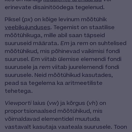
erinevate disainitöödega tegelenud.
Piksel (
px
) on kõige levinum mõõtühik
veebikujunduses
. Tegemist on staatilise
mõõtühikuga, mille abil saan täpseid
suuruseid määrata.
Em
ja
rem
on suhtelised
mõõtühikud, mis põhinevad vaikimisi fondi
suurusel.
Em
viitab ülemise elemendi fondi
suurusele ja
rem
viitab juurelemendi fondi
suurusele. Neid mõõtühikud kasutades,
pead sa tegelema ka aritmeetiliste
tehetega.
Viewporti
laius (
vw
) ja kõrgus (
vh
) on
proportsionaalsed mõõtühikud, mis
võimaldavad elementidel muutuda
vastavalt kasutaja vaateala suurusele. Toon