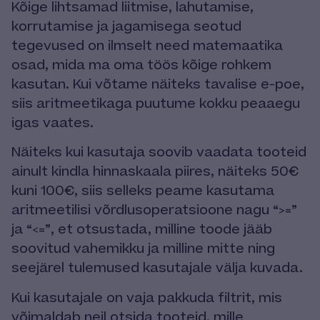
Kõige lihtsamad liitmise, lahutamise,
korrutamise ja jagamisega seotud
tegevused on ilmselt need matemaatika
osad, mida ma oma töös kõige rohkem
kasutan. Kui võtame näiteks tavalise e-poe,
siis aritmeetikaga puutume kokku peaaegu
igas vaates.
Näiteks kui kasutaja soovib vaadata tooteid
ainult kindla hinnaskaala piires, näiteks 50€
kuni 100€, siis selleks peame kasutama
aritmeetilisi võrdlusoperatsioone nagu “>=”
ja “<=”, et otsustada, milline toode jääb
soovitud vahemikku ja milline mitte ning
seejärel tulemused kasutajale välja kuvada.
Kui kasutajale on vaja pakkuda filtrit, mis
võimaldab neil otsida tooteid, mille