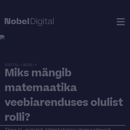
DIGITAL
BLOGI
Miks mängib
matemaatika
veebiarenduses olulist
rolli?
Täna 14. märtsil, tähistatakse ülemaailmset