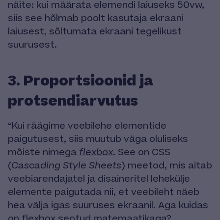
näite: kui määrata elemendi laiuseks 50vw,
siis see hõlmab poolt kasutaja ekraani
laiusest, sõltumata ekraani tegelikust
suurusest.
Proportsioonid ja
3.
protsendiarvutus
“Kui räägime veebilehe elementide
paigutusest, siis muutub väga oluliseks
mõiste nimega
flexbox
. See on CSS
(
Cascading Style Sheets
) meetod, mis aitab
veebiarendajatel ja disaineritel lehekülje
elemente paigutada nii, et veebileht näeb
hea välja igas suuruses ekraanil. Aga kuidas
on flexbox seotud matemaatikaga?