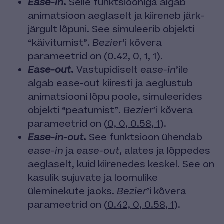
.
Ease-in
Selle funktsiooniga algab
animatsioon aeglaselt ja kiireneb järk-
järgult lõpuni. See simuleerib objekti
“käivitumist”.
Bezier
’i kõvera
parameetrid on (
0.42, 0, 1, 1
).
.
Ease-out
Vastupidiselt
ease-in
’ile
algab ease-out kiiresti ja aeglustub
animatsiooni lõpu poole, simuleerides
objekti “peatumist”.
Bezier
’i kõvera
parameetrid on (
0, 0, 0.58, 1
).
.
Ease-in-out
See funktsioon ühendab
ease-in
ja
ease-out
, alates ja lõppedes
aeglaselt, kuid kiirenedes keskel. See on
kasulik sujuvate ja loomulike
üleminekute jaoks.
Bezier
’i kõvera
parameetrid on (
0.42, 0, 0.58, 1
).