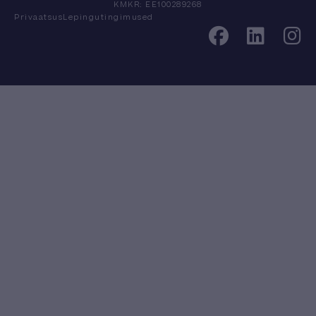
KMKR: EE100289268
Privaatsus
Lepingutingimused