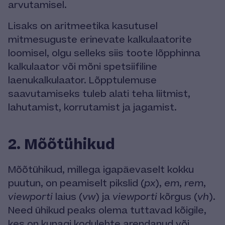
arvutamisel.
Lisaks on aritmeetika kasutusel
mitmesuguste erinevate kalkulaatorite
loomisel, olgu selleks siis toote lõpphinna
kalkulaator või mõni spetsiifiline
laenukalkulaator. Lõpptulemuse
saavutamiseks tuleb alati teha liitmist,
lahutamist, korrutamist ja jagamist.
2. Mõõtühikud
Mõõtühikud, millega igapäevaselt kokku
puutun, on peamiselt pikslid (
px
),
em
,
rem
,
viewporti
laius (
vw
) ja
viewporti
kõrgus (
vh
).
Need ühikud peaks olema tuttavad kõigile,
kes on kunagi
kodulehte arendanud
või