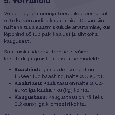
5. Võrrandid
Veebiprogrammeerija töös tuleb loomulikult
ette ka võrrandite kasutamist. Oskan siin
näitena tuua saatmiskulude arvutamise, kus
lõpphind sõltub paki kaalust ja sihtkoha
kaugusest.
Saatmiskulude arvutamiseks võime
kasutada järgmist lihtsustatud mudelit:
Baashind:
Iga saadetise eest on
fikseeritud baashind, näiteks 5 eurot.
Kaalutasu:
Kaalutasu on näiteks 0.5
eurot iga kaaluühiku (kg) kohta.
Kaugustasu:
Kaugustasu on näiteks
0.2 eurot iga kilomeetri kohta.