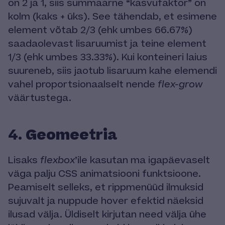
on 2 ja 1, siis summaarne “kasvufaktor” on
kolm (kaks + üks). See tähendab, et esimene
element võtab 2/3 (ehk umbes 66.67%)
saadaolevast lisaruumist ja teine element
1/3 (ehk umbes 33.33%). Kui konteineri laius
suureneb, siis jaotub lisaruum kahe elemendi
vahel proportsionaalselt nende
flex-grow
väärtustega.
Geomeetria
4.
Lisaks
flexbox
’ile kasutan ma igapäevaselt
väga palju CSS animatsiooni funktsioone.
Peamiselt selleks, et rippmenüüd ilmuksid
sujuvalt ja nuppude hover efektid näeksid
ilusad välja. Üldiselt kirjutan need välja ühe