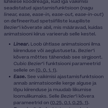
lühikese koodireaga, kuid iga vaikimisi
seadistatud ajastamisfunktsioon (nagu
linear, ease, ease-in, ease-out, ease-in-out
)
on defineeritud spetsiifiliste kuupiliste
Bezier
’i kõverate abil, mis määravad, kuidas
animatsiooni kiirus varieerub selle kestel.
.
Linear
Loob ühtlase animatsiooni ilma
kiirenduse või aeglustuseta.
Bezier
’i
kõvera mõttes tähendab see sirgjoont.
Cubic Bezier
’i funktsiooni parameetrid
sellele on
(0, 0, 1, 1)
.
.
Ease
See vaikimisi ajastamisfunktsioon
annab animatsioonile kerge alguse ja
lõpu kiirenduse ja muudab liikumise
loomulikumaks. Selle
Bezier
’i kõvera
parameetrid on (
0.25, 0.1, 0.25, 1
).