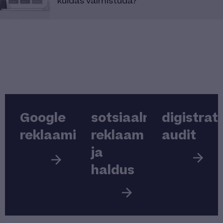
kuidas valmistuda?
Google
sotsiaalmeedia
digistrat
reklaamid
reklaam
audit
ja
haldus