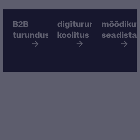
B2B
digiturunduse
mõõdiku
turundus
koolitus
seadista