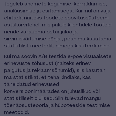
tegeleb andmete kogumise, korraldamise,
analüüsimise ja esitamisega. Kui mul on vaja
ehitada näiteks toodete soovitussüsteemi
ostukorvi lehel, mis pakub klientidele tooteid
nende varasema ostuajaloo ja
sirvimiskäitumise põhjal, pean ma kasutama
statistilist meetodit, nimega
klasterdamine
.
Kui ma soovin A/B testida e-poe visuaalsete
erinevuste tõhusust (näiteks erinev
paigutus ja reklaamsõnumid), siis kasutan
ma statistikat, et teha kindlaks, kas
täheldatud erinevused
konversioonimäärades on juhuslikud või
statistiliselt olulised. Siin tulevad mängu
tõenäosusteooria ja hüpoteeside testimise
meetodid.