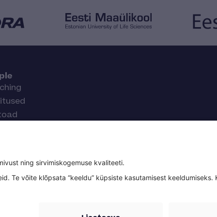
ple
ching
itused
toad
ender
ja uute ning põnevate
ontakt ootab Sind!
us
Lepingutingimused