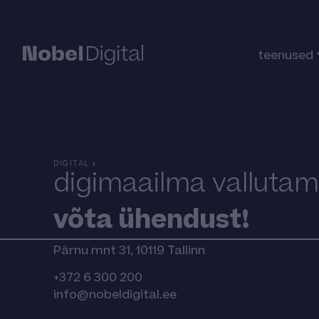
teenused
DIGITAL
digimaailma vallutam
võta ühendust!
Pärnu mnt 31, 10119 Tallinn
+372 6 300 200
info@nobeldigital.ee