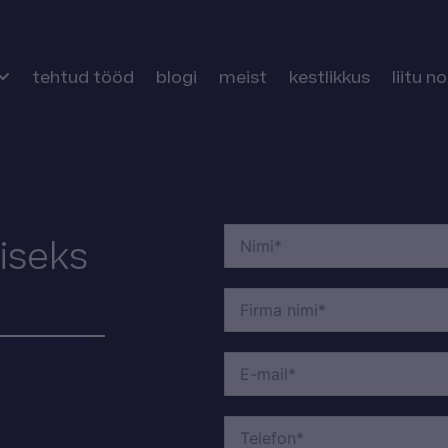
tehtud tööd
blogi
meist
kestlikkus
liitu n
iseks