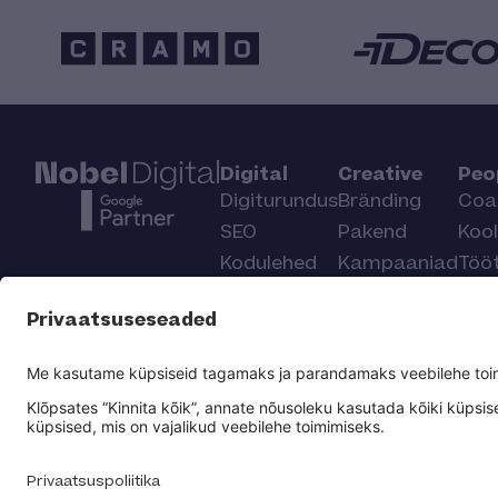
Digital
Creative
Peo
Digiturundus
Bränding
Coa
SEO
Pakend
Kool
Kodulehed
Kampaaniad
Töö
Veebidisain
Kal
Nobelist – igakuised sõnumid meie sulest!
Läkitame kord kuus sõnumi, mis avardab vaateväl
nurkade alt. Liitu Nobeli uudiskirjaga – esimene k
NOBEL DIGITAL OÜ
REG.NR: 10047161
KMKR: EE100289268
Privaats